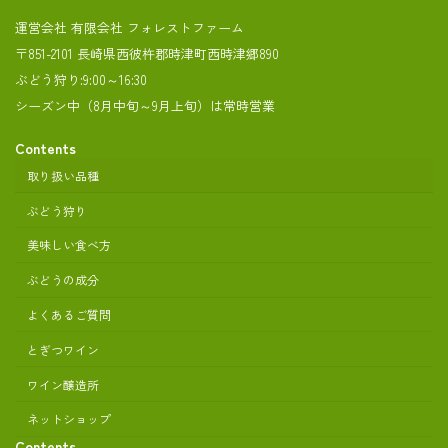
運営会社 有限会社 フォレストファーム
〒851-2101 長崎県西彼杵郡時津町西時津郷890
ぶどう狩り:9:00～16:30
シーズン中（8月中旬～9月上旬）は常時営業
Contents
取り扱い品種
ぶどう狩り
美味しい食べ方
ぶどうの成分
よくあるご質問
とぎつワイン
ワイン醸造所
ネットショップ
Contents